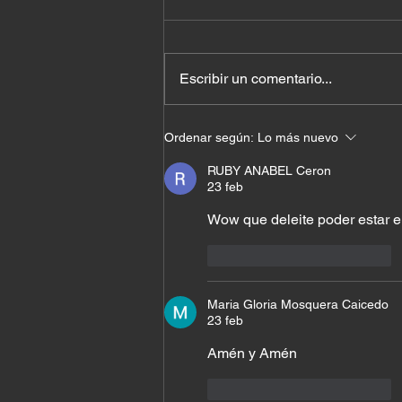
Escribir un comentario...
Cuando el milagro ya
Ordenar según:
Lo más nuevo
estaba en tu casa
RUBY ANABEL Ceron
23 feb
Wow que deleite poder estar en
Me gusta
Reaccionar
Maria Gloria Mosquera Caicedo
23 feb
Amén y Amén 
Me gusta
Reaccionar