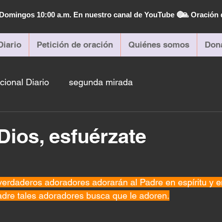
| Domingos 10:00 a.m. En nuestro canal de YouTube 🔴
🙏 Oración 
Diario
Petición de oración
Quiénes somos
Don
cional Diario
segunda mirada
Dios, esfuérzate
erdaderos adoradores adorarán al Padre en espíritu y e
adre tales adoradores busca que le adoren.