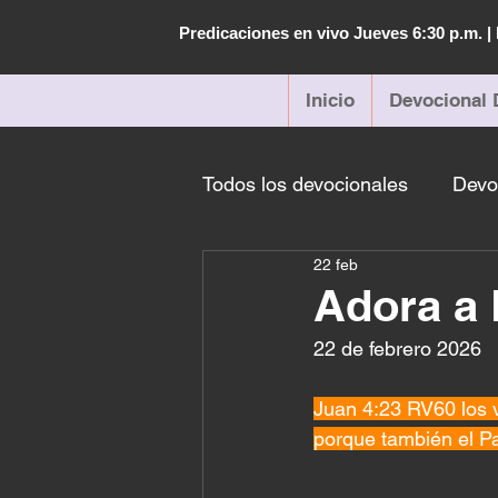
Predicaciones en vivo Jueves 6:30 p.m. 
Inicio
Devocional 
Todos los devocionales
Devo
22 feb
Adora a 
22 de febrero 2026
Juan 4:23 RV60 los v
porque también el P