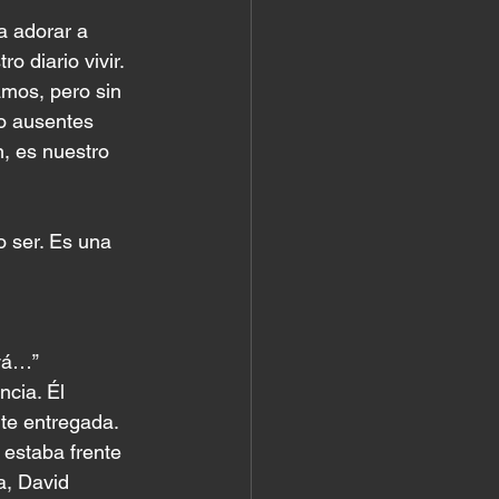
 adorar a 
o diario vivir.
mos, pero sin 
o ausentes 
n, es nuestro 
 ser. Es una 
ová…”
cia. Él 
nte entregada.
estaba frente 
a, David 