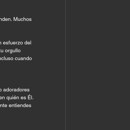
inden. Muchos 
n esfuerzo del 
u orgullo 
incluso cuando 
No adoradores 
en quién es Él.
ente entiendes 