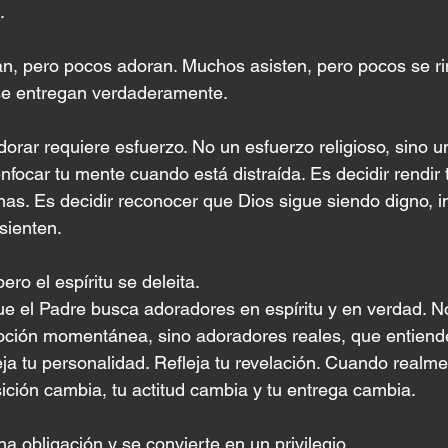
.
, pero pocos adoran. Muchos asisten, pero pocos se r
se entregan verdaderamente.
orar requiere esfuerzo. No un esfuerzo religioso, sino u
nfocar tu mente cuando está distraída. Es decidir rendir t
as. Es decidir reconocer que Dios sigue siendo digno, 
sienten.
ero el espíritu se deleita.
ue el Padre busca adoradores en espíritu y en verdad. 
moción momentánea, sino adoradores reales, que entiend
eja tu personalidad. Refleja tu revelación. Cuando realm
sición cambia, tu actitud cambia y tu entrega cambia.
a obligación y se convierte en un privilegio.