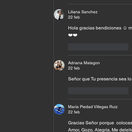
Liliana Sanchez
22 feb
Hola gracias bendiciones ☺️ 
❤️❤️
Me gusta
Reaccionar
Adriana Malagon
22 feb
Señor que Tu presencia sea lo 
Me gusta
Reaccionar
María Piedad Villegas Ruiz
22 feb
Gracias Señor porque  colocas 
Amor, Gozo, Alegría. Me deleito