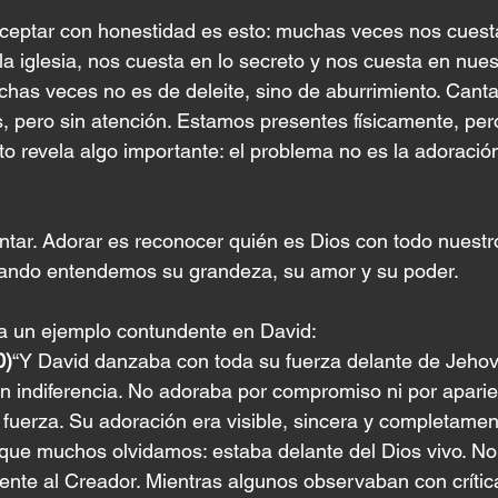
eptar con honestidad es esto: muchas veces nos cuesta
a iglesia, nos cuesta en lo secreto y nos cuesta en nuestr
has veces no es de deleite, sino de aburrimiento. Canta
, pero sin atención. Estamos presentes físicamente, per
to revela algo importante: el problema no es la adoració
ntar. Adorar es reconocer quién es Dios con todo nuestro
uando entendemos su grandeza, su amor y su poder.
ra un ejemplo contundente en David:
0)
“Y David danzaba con toda su fuerza delante de Jeh
 indiferencia. No adoraba por compromiso ni por aparien
fuerza. Su adoración era visible, sincera y completame
que muchos olvidamos: estaba delante del Dios vivo. No 
ente al Creador. Mientras algunos observaban con crític