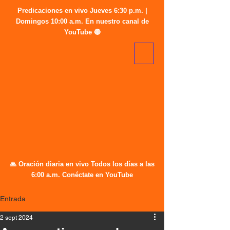
Predicaciones en vivo Jueves 6:30 p.m. |
Domingos 10:00 a.m. En nuestro canal de
YouTube 🔴
🙏 Oración diaria en vivo Todos los días a las
6:00 a.m. Conéctate en YouTube
Entrada
2 sept 2024