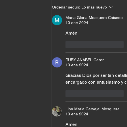
Cuando el milagro ya
Ordenar según:
Lo más nuevo
estaba en tu casa
Maria Gloria Mosquera Caicedo
10 ene 2024
Amén 
Me gusta
Reaccionar
RUBY ANABEL Ceron
10 ene 2024
Gracias Dios por ser tan detall
encargado con entusiasmo y c
Me gusta
Reaccionar
Lina Maria Carvajal Mosquera
10 ene 2024
Amén