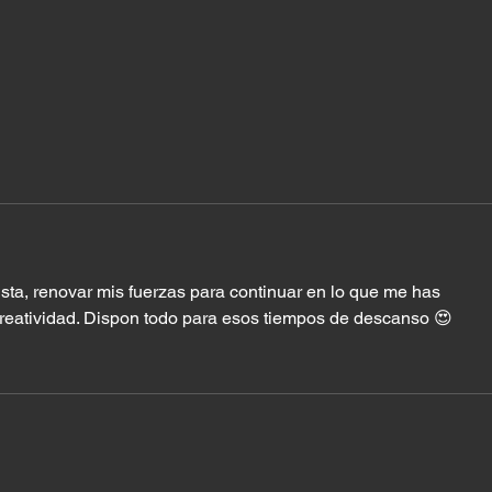
¿A quién estás siguiendo?
Lo s
a Di
ista, renovar mis fuerzas para continuar en lo que me has 
reatividad. Dispon todo para esos tiempos de descanso 😍