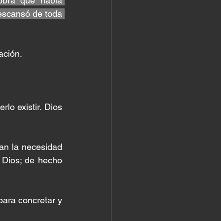
obra que había 
escansó de toda 
ación.
 
lo existir. Dios 
an la necesidad 
Dios; de hecho 
ara concretar y 