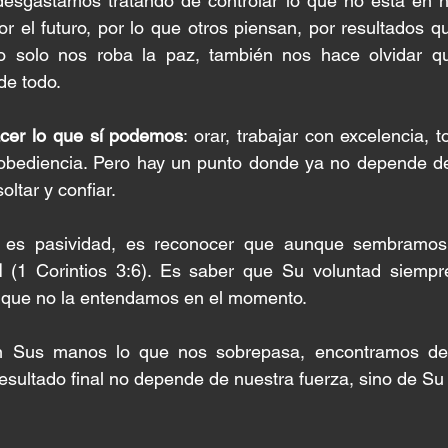
sgastamos tratando de controlar lo que no está en n
 el futuro, por lo que otros piensan, por resultados q
o solo nos roba la paz, también nos hace olvidar q
de todo.
cer lo que sí podemos
: orar, trabajar con excelencia, 
obediencia. Pero hay un punto donde ya no depende de 
ltar y confiar.
o es pasividad, es reconocer que aunque sembramo
l
 (1 Corintios 3:6). Es saber que Su voluntad siempr
nque no la entendamos en el momento.
 Sus manos lo que nos sobrepasa, encontramos des
sultado final no depende de nuestra fuerza, sino de Su 