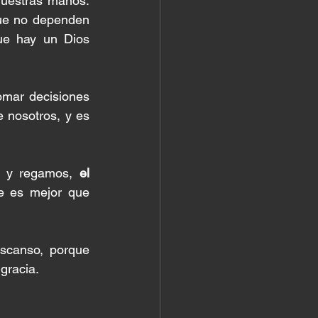
uestras manos. 
ue no dependen 
ue hay un Dios 
tomar decisiones 
nosotros, y es 
s y regamos, 
el 
e es mejor que 
canso, porque 
gracia.