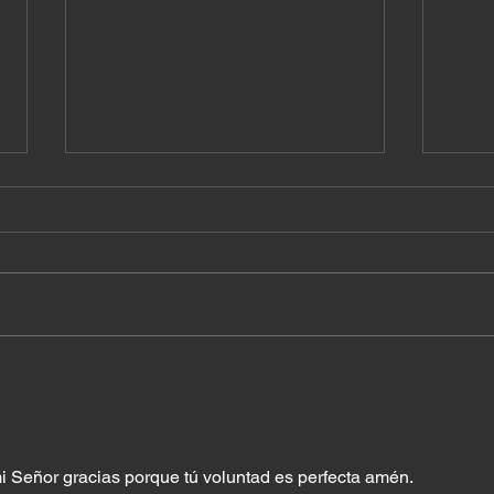
¿A quién estás siguiendo?
Lo s
a Di
i Señor gracias porque tú voluntad es perfecta amén.