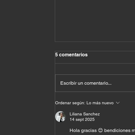
5 comentarios
Escribir un comentario...
Cuando el milagro ya
Ordenar según:
Lo más nuevo
estaba en tu casa
Liliana Sanchez
14 sept 2025
Hola gracias 😊 bendiciones m