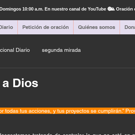
| Domingos 10:00 a.m. En nuestro canal de YouTube 🔴
🙏 Oración 
Diario
Petición de oración
Quiénes somos
Don
cional Diario
segunda mirada
 a Dios
 todas tus acciones, y tus proyectos se cumplirán.” Pro