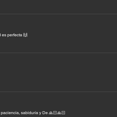
d es perfecta 🙌
 paciencia, sabiduría y De 🙏🏻🙏🏻