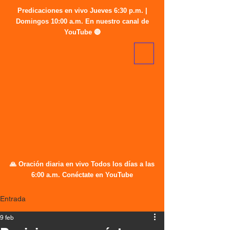
Predicaciones en vivo Jueves 6:30 p.m. |
Domingos 10:00 a.m. En nuestro canal de
YouTube 🔴
🙏 Oración diaria en vivo Todos los días a las
6:00 a.m. Conéctate en YouTube
Entrada
9 feb