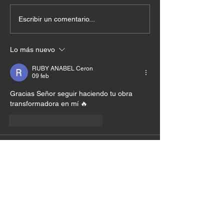
Escribir un comentario...
Lo más nuevo
RUBY ANABEL Ceron
09 feb
Gracias Señor seguir haciendo tu obra 
transformadora en mí 🔥
Me gusta
Reaccionar
David Castro
09 feb
Wao, dame ese corazón señor que poco a 
poco llegue a ser lo que tu quieres. 
Me gusta
Reaccionar