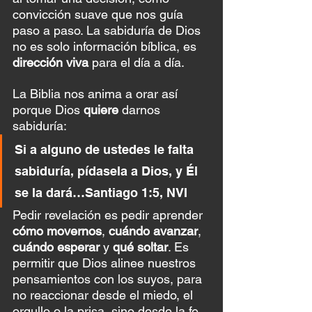
convicción suave que nos guía 
paso a paso. La sabiduría de Dios 
no es solo información bíblica, es 
dirección viva
 para el día a día.
La Biblia nos anima a orar así 
porque Dios 
quiere
 darnos 
sabiduría:
Si a alguno de ustedes le falta 
sabiduría, pídasela a Dios, y Él 
se la dará…Santiago 1:5, NVI
Pedir revelación es pedir aprender 
cómo movernos
, 
cuándo avanzar
, 
cuándo esperar
 y 
qué soltar
. Es 
permitir que Dios alinee nuestros 
pensamientos con los suyos, para 
no reaccionar desde el miedo, el 
orgullo o la prisa, sino desde la fe.