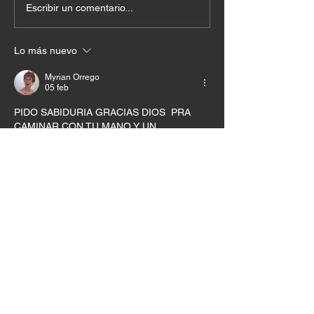
Escribir un comentario...
Lo más nuevo
Myrian Orrego
05 feb
PIDO SABIDURIA GRACIAS DIOS  PRA 
CAMINAR CON TU MANO Y UN 
CORAZON PARA PARA OBEDECER 
Me gusta
Reaccionar
Liliana Sanchez
04 feb
Hola gracias 😊 bendiciones mí Señor no 
quiero moverme por impulsos sino guiada 
por Tu Espíritu amen.
Editado
Me gusta
Reaccionar