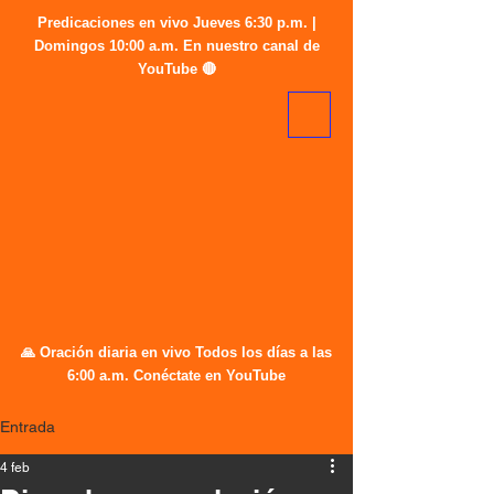
Predicaciones en vivo Jueves 6:30 p.m. |
Domingos 10:00 a.m. En nuestro canal de
YouTube 🔴
🙏 Oración diaria en vivo Todos los días a las
6:00 a.m. Conéctate en YouTube
Entrada
4 feb