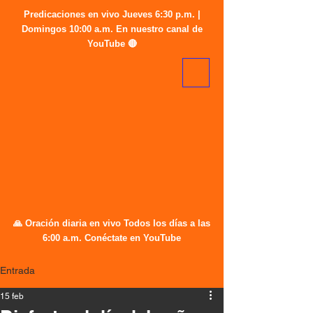
Predicaciones en vivo Jueves 6:30 p.m. |
Domingos 10:00 a.m. En nuestro canal de
YouTube 🔴
🙏 Oración diaria en vivo Todos los días a las
6:00 a.m. Conéctate en YouTube
Entrada
15 feb