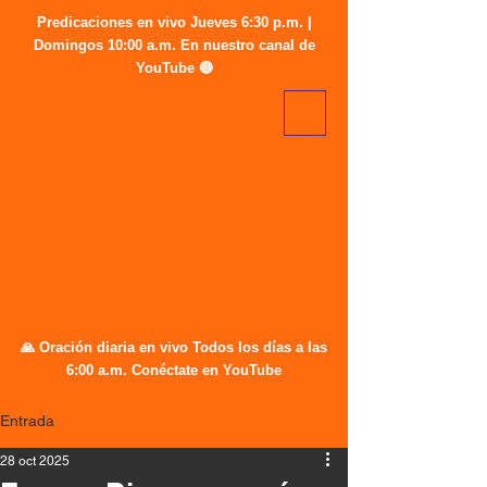
Predicaciones en vivo Jueves 6:30 p.m. |
Domingos 10:00 a.m. En nuestro canal de
YouTube 🔴
🙏 Oración diaria en vivo Todos los días a las
6:00 a.m. Conéctate en YouTube
Entrada
28 oct 2025