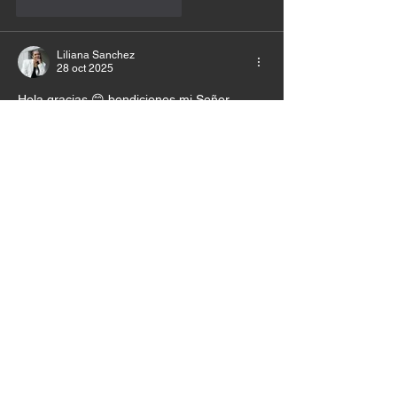
Me gusta
Reaccionar
Liliana Sanchez
28 oct 2025
Hola gracias 😊 bendiciones mi Señor 
gracias porque mientras espero tu estás 
obrando amén.
Me gusta
Reaccionar
Samuel Castro
28 oct 2025
tu abrirás el camino mi Dios!!! te amo
Me gusta
Reaccionar
Cristina Vargas
28 oct 2025
Amén. Gracias mi Señor por qué Tu me 