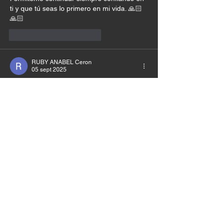
ti y que tú seas lo primero en mi vida. 🙏🏻
🙏🏻
Me gusta
Reaccionar
RUBY ANABEL Ceron
05 sept 2025
Amén, ayúdame Señor a perseverar con 
fe, disciplina y valentía en los sueños que 
has puesto en mi corazón ♥ 
Me gusta
Reaccionar
Liliana Sanchez
05 sept 2025
Hola gracias 😊 bendiciones felicidades por 
este maravilloso Ministerio PURO DIOS mi 
Señor ayúdame a no rendirme y seguir 
perseverando amén.