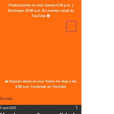
Predicaciones en vivo Jueves 6:30 p.m. |
Domingos 10:00 a.m. En nuestro canal de
YouTube 🔴
🙏 Oración diaria en vivo Todos los días a las
6:00 a.m. Conéctate en YouTube
Entrada
5 sept 2025