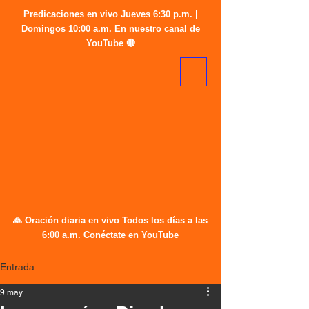
Predicaciones en vivo Jueves 6:30 p.m. |
Domingos 10:00 a.m. En nuestro canal de
YouTube 🔴
🙏 Oración diaria en vivo Todos los días a las
6:00 a.m. Conéctate en YouTube
Entrada
9 may