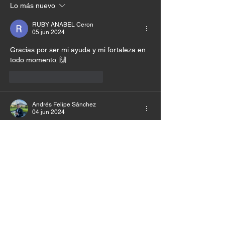
Lo más nuevo
RUBY ANABEL Ceron
05 jun 2024
Gracias por ser mi ayuda y mi fortaleza en 
todo momento. 🙌
Me gusta
Reaccionar
Andrés Felipe Sánchez
04 jun 2024
Loco, gracias!
Editado
Me gusta
Reaccionar
Samuel Castro
04 jun 2024
Wow gracias Dios te amo!