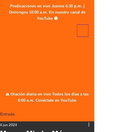
Predicaciones en vivo Jueves 6:30 p.m. |
Domingos 10:00 a.m. En nuestro canal de
YouTube 🔴
🙏 Oración diaria en vivo Todos los días a las
6:00 a.m. Conéctate en YouTube
Entrada
4 jun 2024