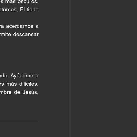
s más oscuros. 
temos, Él tiene 
 acercarnos a 
mite descansar 
edo. Ayúdame a 
 más difíciles. 
mbre de Jesús, 