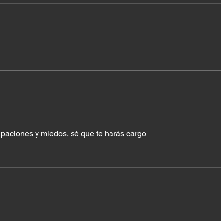
¿A q
Cuando el milagro ya
estaba en tu casa
upaciones y miedos, sé que te harás cargo