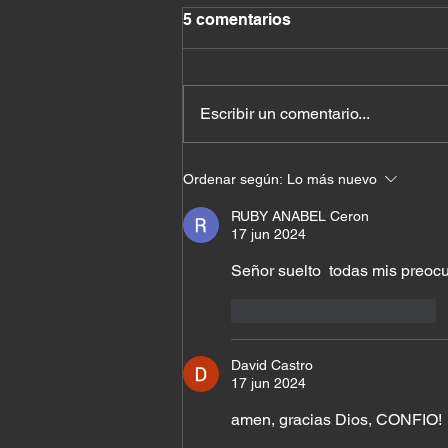
5 comentarios
Escribir un comentario...
El costo de querer quedar
Ordenar según:
Lo más nuevo
bien con todos
RUBY ANABEL Ceron
17 jun 2024
Señor suelto  todas mis preoc
Me gusta
Reaccionar
David Castro
17 jun 2024
amen, gracias Dios, CONFIO!