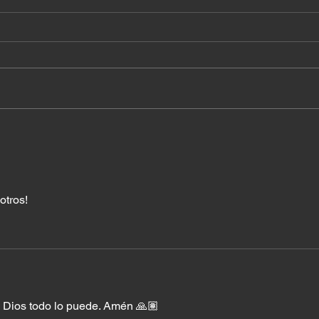
¿A q
Cuando el milagro ya
estaba en tu casa
otros! 
, Dios todo lo puede. Amén 🙏🏽 