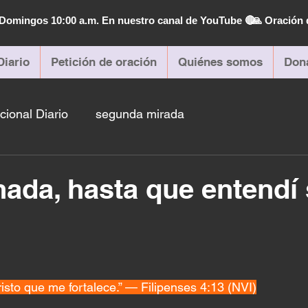
| Domingos 10:00 a.m. En nuestro canal de YouTube 🔴
🙏 Oración 
Diario
Petición de oración
Quiénes somos
Don
cional Diario
segunda mirada
nada, hasta que entendí
isto que me fortalece.” — Filipenses 4:13 (NVI)