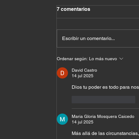
7 comentarios
Escribir un comentario...
El costo de querer quedar
Ordenar según:
Lo más nuevo
bien con todos
David Castro
14 jul 2025
Dios tu poder es todo para nos
Me gusta
Reaccionar
Maria Gloria Mosquera Caicedo
14 jul 2025
Más allá de las circunstancias