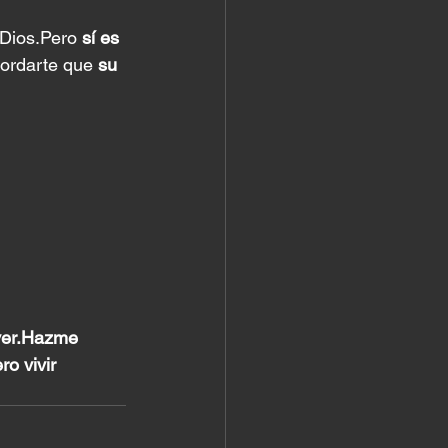
Dios.Pero 
sí es 
cordarte que 
su 
 ver.Hazme 
o vivir 