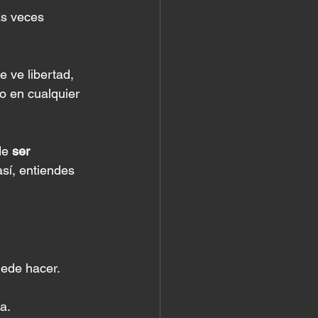
s veces 
 ve libertad, 
o en cualquier 
de 
ser 
sí, entiendes 
uede hacer.
a.