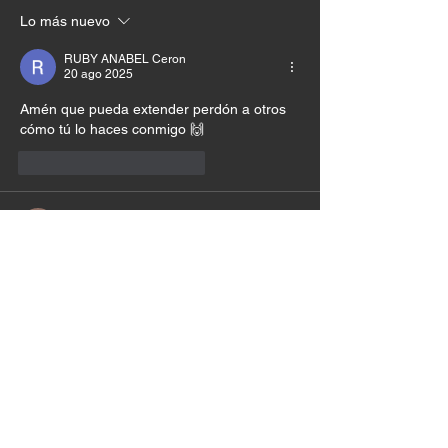
Lo más nuevo
RUBY ANABEL Ceron
20 ago 2025
Amén que pueda extender perdón a otros 
cómo tú lo haces conmigo 🙌
Me gusta
Reaccionar
Liliana Mendez de Castro
20 ago 2025
Amén que mi corazón refleje Tu perdón así 
como lo hiciste conmigo lo extienda con los 
demás 
Me gusta
Reaccionar
Adriana Malagon
20 ago 2025
Amén 🙏🏻 🙏🏻 