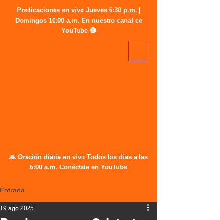
Predicaciones en vivo Jueves 6:30 p.m. |
Domingos 10:00 a.m. En nuestro canal de
YouTube 🔴
🙏 Oración diaria en vivo Todos los días a las
6:00 a.m. Conéctate en YouTube
Entrada
19 ago 2025