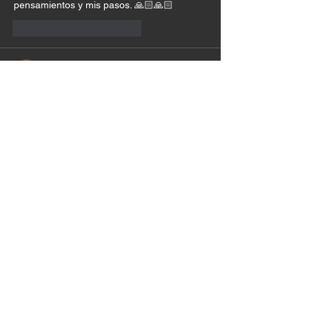
pensamientos y mis pasos. 🙏🏻🙏🏻
Me gusta
Reaccionar
Luz Adriana Salazar Garcia
26 jun
Amén y Amén....❤️‍🔥❤️‍🔥❤️‍🔥 La palabra es 
refrescante para mi espiritu.
Editado
Me gusta
Reaccionar
Samuel Castro
25 jun
Amén 
Me gusta
Reaccionar
RUBY ANABEL Ceron
25 jun