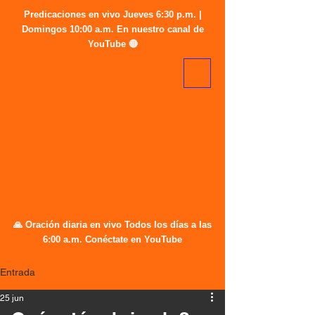
Predicaciones en vivo Jueves 6:30 p.m. |
Domingos 10:00 a.m. En nuestro canal de
YouTube 🔴
🙏 Oración diaria en vivo Todos los días a las
6:00 a.m. Conéctate en YouTube
Entrada
25 jun