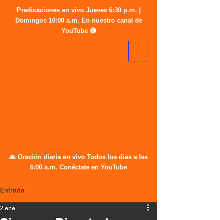
Predicaciones en vivo Jueves 6:30 p.m. |
Domingos 10:00 a.m. En nuestro canal de
YouTube 🔴
🙏 Oración diaria en vivo Todos los días a las
6:00 a.m. Conéctate en YouTube
Entrada
2 ene