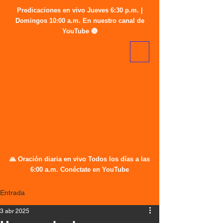
Predicaciones en vivo Jueves 6:30 p.m. |
Domingos 10:00 a.m. En nuestro canal de
YouTube 🔴
🙏 Oración diaria en vivo Todos los días a las
6:00 a.m. Conéctate en YouTube
Entrada
3 abr 2025