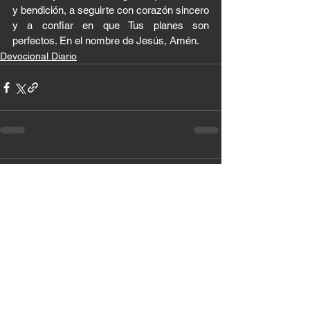
y bendición, a seguirte con corazón sincero 
y a confiar en que Tus planes son 
perfectos. En el nombre de Jesús, Amén.
Devocional Diario
6 comentarios
Escribir un comentario...
Lo más nuevo
RUBY ANABEL Ceron