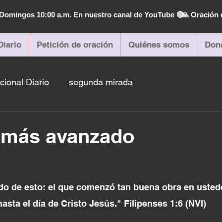
| Domingos 10:00 a.m. En nuestro canal de YouTube 🔴
🙏 Oración 
Diario
Petición de oración
Quiénes somos
Don
cional Diario
segunda mirada
 más avanzado
o de esto: el que comenzó tan buena obra en ustedes
sta el día de Cristo Jesús." Filipenses 1:6 (NVI)