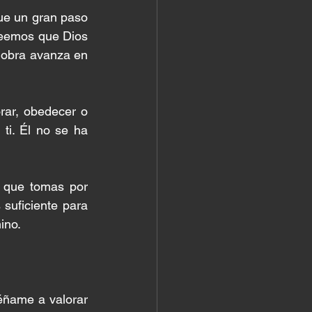
e un gran paso 
eemos que Dios 
obra avanza en 
ar, obedecer o 
i. Él no se ha 
 que tomas por 
suficiente para 
ino.
éñame a valorar 