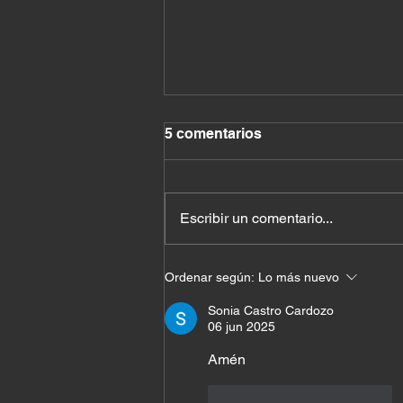
5 comentarios
Escribir un comentario...
Cuando Dios cambia tu
Ordenar según:
Lo más nuevo
nombre antes de cambiar tu
vida
Sonia Castro Cardozo
06 jun 2025
Amén 
Me gusta
Reaccionar