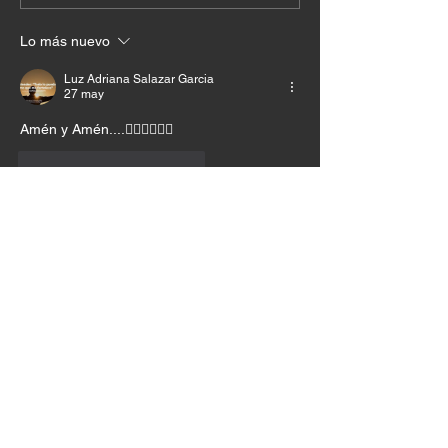
Lo más nuevo
Luz Adriana Salazar Garcia
27 may
Amén y Amén....❤️‍🔥❤️‍🔥❤️‍🔥
Me gusta
Reaccionar
Adriana Malagon
27 may
Señor mi reposo está en Ti 🙏🏻🙏🏻
Me gusta
Reaccionar
David Castro
26 may
una vida más tranquila 
Me gusta
Reaccionar