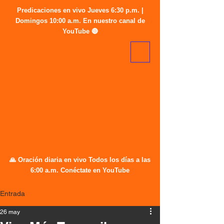
Predicaciones en vivo Jueves 6:30 p.m. |
Domingos 10:00 a.m. En nuestro canal de
YouTube 🔴
🙏 Oración diaria en vivo Todos los días a las
6:00 a.m. Conéctate en YouTube
Entrada
26 may