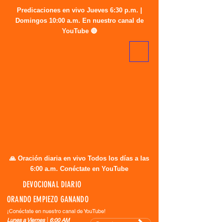
Predicaciones en vivo Jueves 6:30 p.m. |
Domingos 10:00 a.m. En nuestro canal de
YouTube 🔴
🙏 Oración diaria en vivo Todos los días a las
6:00 a.m. Conéctate en YouTube
DEVOCIONAL DIARIO
ORANDO EMPIEZO GANANDO
¡Conéctate en nuestro canal de YouTube!
Lunes a Viernes │6:00 AM