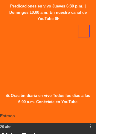
Predicaciones en vivo Jueves 6:30 p.m. |
Domingos 10:00 a.m. En nuestro canal de
YouTube 🔴
🙏 Oración diaria en vivo Todos los días a las
6:00 a.m. Conéctate en YouTube
Entrada
29 abr