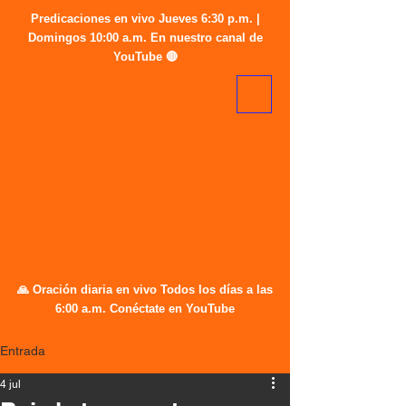
Predicaciones en vivo Jueves 6:30 p.m. |
Domingos 10:00 a.m. En nuestro canal de
YouTube 🔴
🙏 Oración diaria en vivo Todos los días a las
6:00 a.m. Conéctate en YouTube
Entrada
4 jul