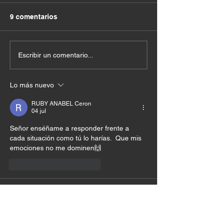
9 comentarios
Escribir un comentario...
Lo más nuevo
RUBY ANABEL Ceron
04 jul
Señor enséñame a responder frente a 
cada situación como tú lo harías.  Que mis 
emociones no me dominen🙌
Me gusta
Reaccionar
Liliana Sanchez
04 jul
Hola bendiciones MINISTERIO PURO 