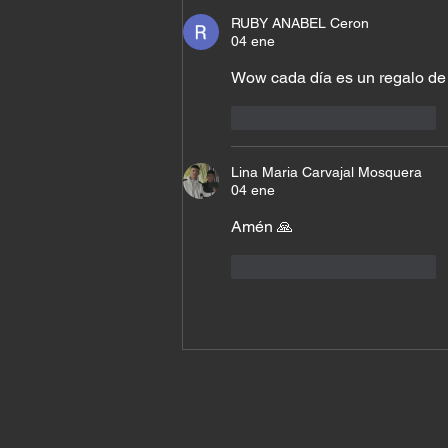
RUBY ANABEL Ceron
04 ene
Wow cada día es un regalo de D
Me gusta
Reaccionar
Lina Maria Carvajal Mosquera
04 ene
Amén 🙏 
Me gusta
Reaccionar