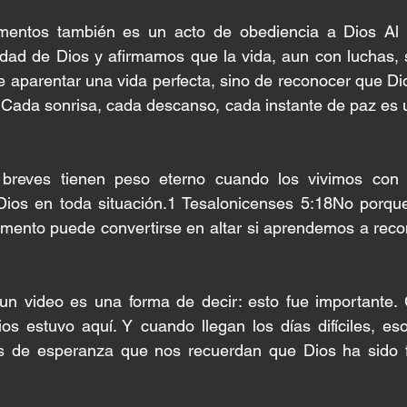
entos también es un acto de obediencia a Dios Al h
ndad de Dios y afirmamos que la vida, aun con luchas, 
de aparentar una vida perfecta, sino de reconocer que Dio
. Cada sonrisa, cada descanso, cada instante de paz es 
reves tienen peso eterno cuando los vivimos con Di
Dios en toda situación.1 Tesalonicenses 5:18No porque 
mento puede convertirse en altar si aprendemos a recon
un video es una forma de decir: esto fue importante. G
os estuvo aquí. Y cuando llegan los días difíciles, es
s de esperanza que nos recuerdan que Dios ha sido fie