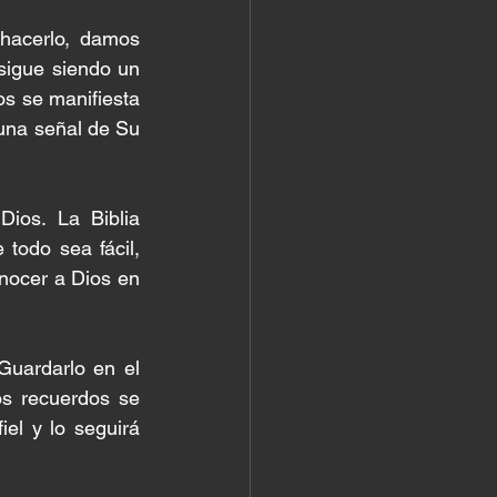
acerlo, damos 
sigue siendo un 
s se manifiesta 
una señal de Su 
os. La Biblia 
todo sea fácil, 
ocer a Dios en 
uardarlo en el 
os recuerdos se 
l y lo seguirá 