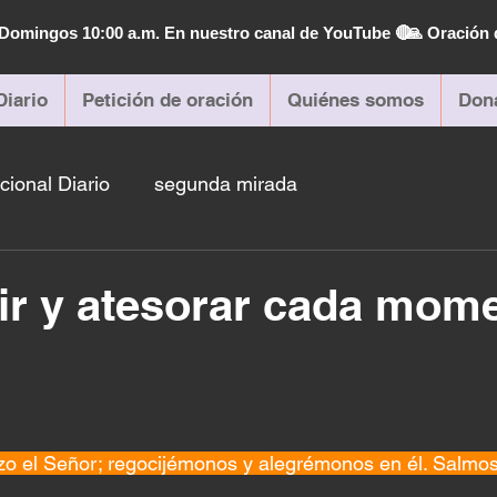
| Domingos 10:00 a.m. En nuestro canal de YouTube 🔴
🙏 Oración 
Diario
Petición de oración
Quiénes somos
Don
cional Diario
segunda mirada
r y atesorar cada mom
izo el Señor; regocijémonos y alegrémonos en él. Salmo