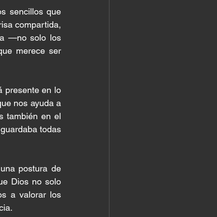
 sencillos que 
isa compartida, 
a —no solo los 
que merece ser 
presente en lo 
que nos ayuda a 
s también en el 
 guardaba todas 
una postura de 
ue Dios no solo 
 a valorar los 
cia.