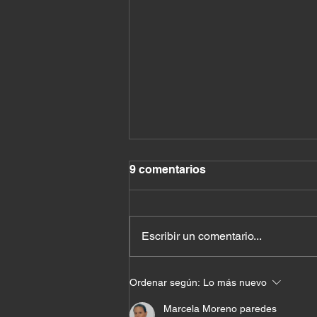
9 comentarios
Escribir un comentario...
Cuando Dios cambia tu
Ordenar según:
Lo más nuevo
nombre antes de cambiar tu
vida
Marcela Moreno paredes