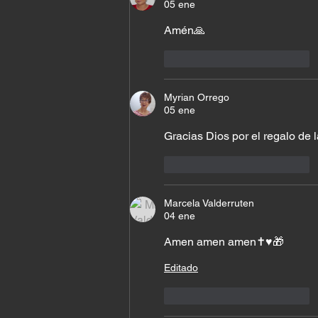
05 ene
Amén🙏
Me gusta
Reaccionar
Myrian Orrego
05 ene
Gracias Dios por el regalo de l
Me gusta
Reaccionar
Marcela Valderruten
04 ene
Amen amen amen✝️♥️🎁
Editado
Me gusta
Reaccionar