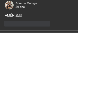
Adriana Malagon
20 ene
AMÉN 🙏🏻 
Me gusta
Reaccionar
Myrian Orrego
20 ene
Ðios gracias porque me enseñas atomar 
decisiones sabias y no por mis emociones 
Me gusta
Reaccionar
Lina Maria Carvajal Mosquera
19 ene
Amén 🙏 Gracias Dios🙏🤍❤️‍🩹
Me gusta
Reaccionar