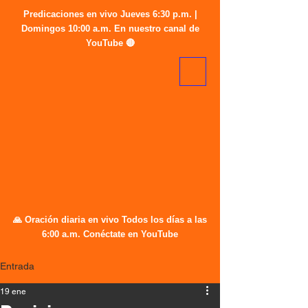
Predicaciones en vivo Jueves 6:30 p.m. |
Domingos 10:00 a.m. En nuestro canal de
YouTube 🔴
🙏 Oración diaria en vivo Todos los días a las
6:00 a.m. Conéctate en YouTube
Entrada
19 ene