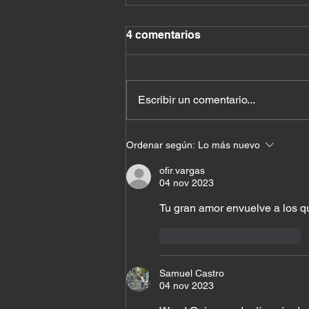
4 comentarios
Escribir un comentario...
El costo de querer quedar
Ordenar según:
Lo más nuevo
bien con todos
ofir.vargas
04 nov 2023
Tu gran amor envuelve a los qu
Me gusta
Reaccionar
Samuel Castro
04 nov 2023