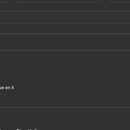
¿A q
Cuando el milagro ya
estaba en tu casa
e en ti 