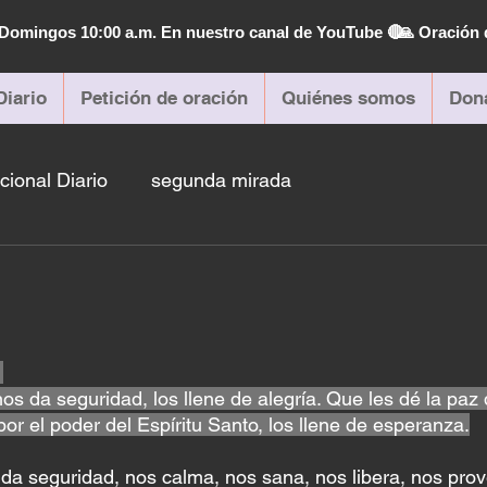
| Domingos 10:00 a.m. En nuestro canal de YouTube 🔴
🙏 Oración 
Diario
Petición de oración
Quiénes somos
Don
cional Diario
segunda mirada
 
s da seguridad, los llene de alegría. Que les dé la paz 
 por el poder del Espíritu Santo, los llene de esperanza.
da seguridad, nos calma, nos sana, nos libera, nos prov