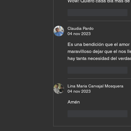
Wow! Quiero cada día más de t
Me gusta
Reaccionar
Claudia Pardo
04 nov 2023
Es una bendición que el amor 
maravilloso dejar que el nos 
hay tanta necesidad del verdad
Me gusta
Reaccionar
Lina Maria Carvajal Mosquera
04 nov 2023
Amén
Me gusta
Reaccionar