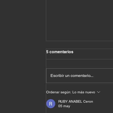
5 comentarios
Escribir un comentario...
El costo de querer quedar
Ordenar según:
Lo más nuevo
bien con todos
RUBY ANABEL Ceron
05 may