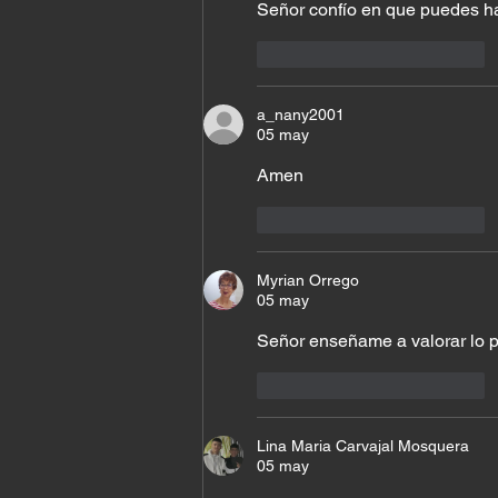
Señor confío en que puedes h
Me gusta
Reaccionar
a_nany2001
05 may
Amen
Me gusta
Reaccionar
Myrian Orrego
05 may
Señor enseñame a valorar lo p
Me gusta
Reaccionar
Lina Maria Carvajal Mosquera
05 may