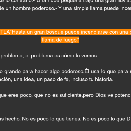
ce lo contrario:- Una nube pequeña trajo una gran lluvia
 de un hombre poderoso.- Y una simple llama puede ince
 TLA“Hasta un gran bosque puede incendiarse con una
 llama de fuego.”
 problema, el problema es cómo lo vemos.
go grande para hacer algo poderoso.Él usa lo que para 
ación, una idea, un paso de fe, incluso tu historia.
que eres poco, que no es suficiente,pero Dios ve potenci
s hecho. No es poco lo que tienes. No es poco lo que D