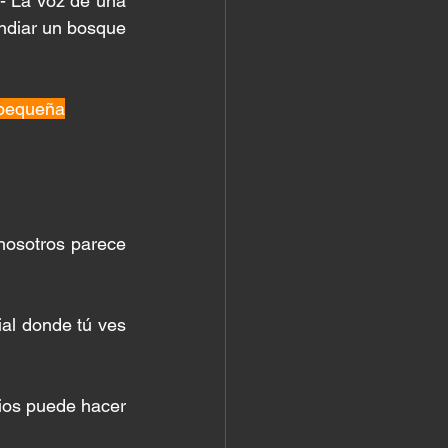
.- La voz de una 
ndiar un bosque 
 pequeña
nosotros parece 
al donde tú ves 
ios puede hacer 