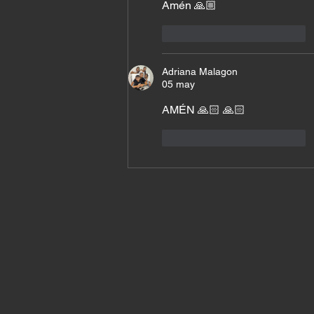
Amén 🙏🏼 
Me gusta
Reaccionar
Adriana Malagon
05 may
AMÉN 🙏🏻 🙏🏻 
Me gusta
Reaccionar