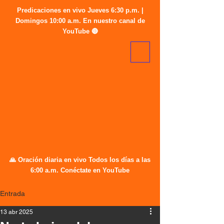
Predicaciones en vivo Jueves 6:30 p.m. |
Domingos 10:00 a.m. En nuestro canal de
YouTube 🔴
🙏 Oración diaria en vivo Todos los días a las
6:00 a.m. Conéctate en YouTube
Entrada
13 abr 2025