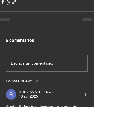
5 comentarios
Escribir un comentario...
Lo más nuevo
RUBY ANABEL Ceron
13 abr 2025
Amén. Señor fortaleceme en medio del 
proceso, se tú el combustible que necesito 
para permanecer en amor, oración, 
adoración ❤️🔥🙌