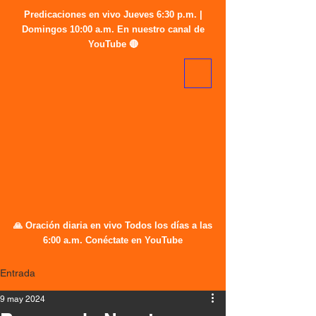
Predicaciones en vivo Jueves 6:30 p.m. |
Domingos 10:00 a.m. En nuestro canal de
YouTube 🔴
🙏 Oración diaria en vivo Todos los días a las
6:00 a.m. Conéctate en YouTube
Entrada
9 may 2024