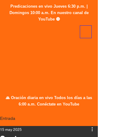
Predicaciones en vivo Jueves 6:30 p.m. |
Domingos 10:00 a.m. En nuestro canal de
YouTube 🔴
🙏 Oración diaria en vivo Todos los días a las
6:00 a.m. Conéctate en YouTube
Entrada
15 may 2025