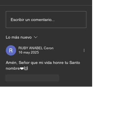
Escribir un comentario...
Lo más nuevo
RUBY ANABEL Ceron
16 may 2025
Amén, Señor que mi vida honre tu Santo 
nombre❤️🙌
Me gusta
Reaccionar
Liliana Sanchez
15 may 2025
Hola gracias 😊 bendiciones 
Me gusta
Reaccionar