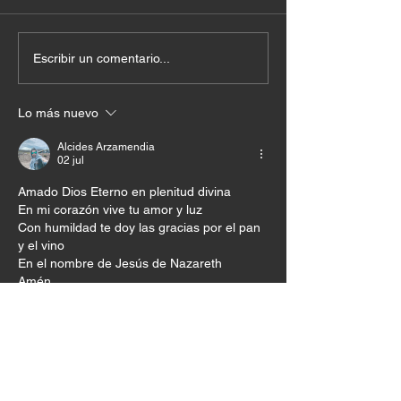
Escribir un comentario...
Lo más nuevo
Alcides Arzamendia
02 jul
Amado Dios Eterno en plenitud divina 
En mi corazón vive tu amor y luz 
Con humildad te doy las gracias por el pan 
y el vino 
En el nombre de Jesús de Nazareth 
Amén 
Me gusta
Reaccionar
RUBY ANABEL Ceron
06 ene 2025