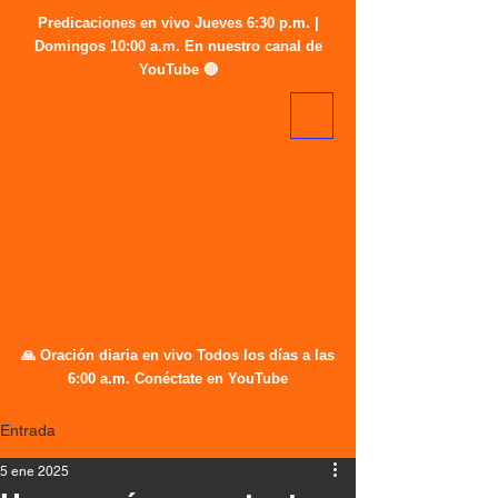
Predicaciones en vivo Jueves 6:30 p.m. |
Domingos 10:00 a.m. En nuestro canal de
YouTube 🔴
🙏 Oración diaria en vivo Todos los días a las
6:00 a.m. Conéctate en YouTube
Entrada
5 ene 2025