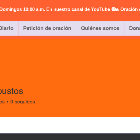
| Domingos 10:00 a.m. En nuestro canal de YouTube 🔴
🙏 Oración 
Diario
Petición de oración
Quiénes somos
Don
bustos
tos
es
0
seguidos