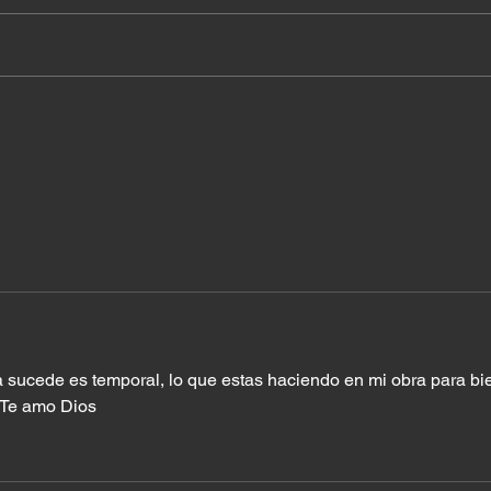
¿A q
Cuando el milagro ya
estaba en tu casa
 sucede es temporal, lo que estas haciendo en mi obra para bie
 Te amo Dios