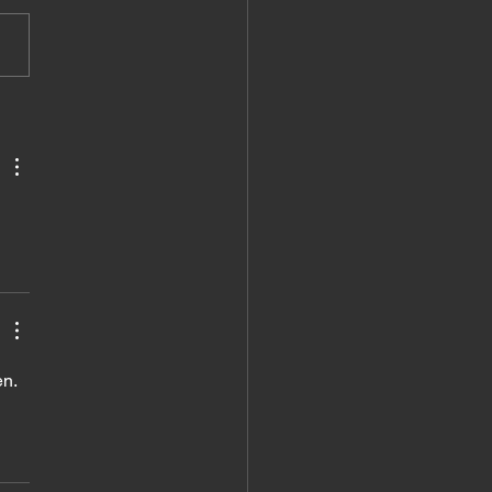
uién estás siguiendo?
n. 