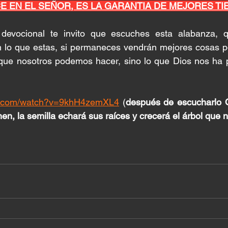
 EN EL SEÑOR, ES LA GARANTIA DE MEJORES TI
 devocional te invito que escuches esta alabanza, 
 lo que estas, si permaneces vendrán mejores cosas po
que nosotros podemos hacer, sino lo que Dios nos ha 
be.com/watch?v=9khH4zemXL4
 (
después de escucharlo 
en, la semilla echará sus raíces y crecerá el árbol que 