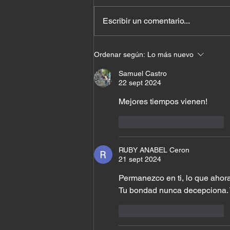
Escribir un comentario...
El costo de querer quedar
Ordenar según:
Lo más nuevo
bien con todos
Samuel Castro
22 sept 2024
Mejores tiempos vienen!
Me gusta
Reaccionar
RUBY ANABEL Ceron
21 sept 2024
Permanezco en ti, lo que ahora
Tu bondad nunca decepciona.
Me gusta
Reaccionar