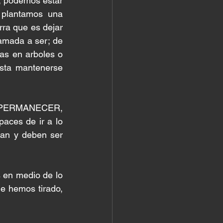
, podemos estar 
plantamos una 
rra que es dejar 
amada a ser; de 
s en arboles o 
sta mantenerse 
a PERMANECER, 
aces de ir a lo 
can y deben ser 
en medio de lo 
 hemos tirado, 