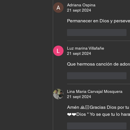
Adriana Ospina
21 sept 2024
Permanecer en Dios y persever
Me gusta
Reaccionar
Luz marina Villafañe
21 sept 2024
Que hermosa canción de ador
Me gusta
Reaccionar
Lina Maria Carvajal Mosquera
21 sept 2024
Amén 🙏🏻Gracias Dios por tu 
❤️❤️Dios " Yo se que tu lo har
Me gusta
Reaccionar