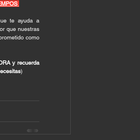
EMPOS 
que te ayuda a 
r que nuestras 
prometido como 
ORA y recuerda 
necesitas
) 