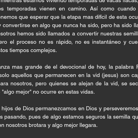
l, mientras estamos viviendo temporadas de vacas flacas
es temporadas vienen en camino. Así como cuando 
tenemos que esperar que la etapa mas difícil de esta ocu
y convertirse en algo que nunca ha sido, pero ha sido ll
otros hemos sido llamados a convertir nuestras semilla
ero el proceso no es rápido, no es instantáneo y cue
tos tiempos complejos.  
anza mas grande de el devocional de hoy, la palabr
solo aquellos que permanecen en la vid (jesus) son cap
para nosotros, pero quienes se alejan de la vid, se se
algo mejor" no ocurre en estas vidas. 
hijos de Dios permanezcamos en Dios y perseveremos 
 pasando, pues de algo estamos seguros la semilla que
n nosotros brotara y algo mejor llegara.