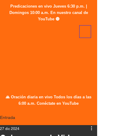
Predicaciones en vivo Jueves 6:30 p.m. |
Domingos 10:00 a.m. En nuestro canal de
YouTube 🔴
🙏 Oración diaria en vivo Todos los días a las
6:00 a.m. Conéctate en YouTube
Entrada
27 dic 2024