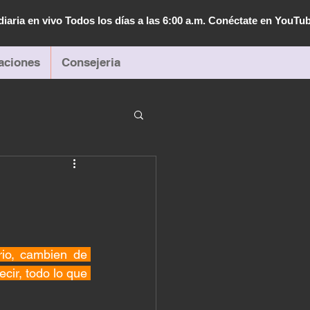
diaria en vivo Todos los días a las 6:00 a.m. Conéctate en YouTu
aciones
Consejeria
io, cambien de 
ir, todo lo que 