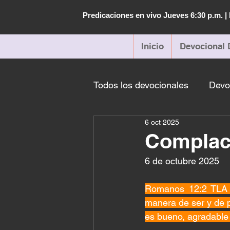
Predicaciones en vivo Jueves 6:30 p.m. 
Inicio
Devocional 
Todos los devocionales
Devo
6 oct 2025
Complace
6 de octubre 2025 
Romanos 12:2 TLA -
manera de ser y de p
es bueno, agradable 