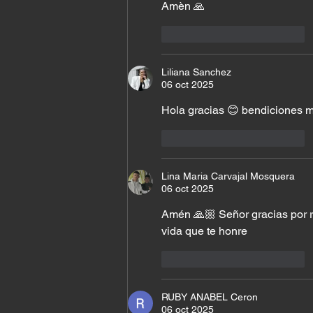
Amèn 🙏
Me gusta
Reaccionar
Liliana Sanchez
06 oct 2025
Hola gracias 😊 bendiciones m
Me gusta
Reaccionar
Lina Maria Carvajal Mosquera
06 oct 2025
Amén 🙏🏼 Señor gracias por r
vida que te honre
Me gusta
Reaccionar
RUBY ANABEL Ceron
06 oct 2025