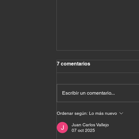
7 comentarios
Escribir un comentario...
Cuando el milagro ya
Ordenar según:
Lo más nuevo
estaba en tu casa
Juan Carlos Vallejo
07 oct 2025