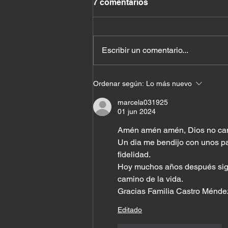
7 comentarios
Escribir un comentario...
El costo de querer quedar
Ordenar según:
Lo más nuevo
bien con todos
marcela031925
01 jun 2024
Amén amén amén, Dios no cam
Un dia me bendijo con unos pad
fidelidad.
Hoy muchos años después sigu
camino de la vida.
Gracias Familia Castro Ménde
Editado