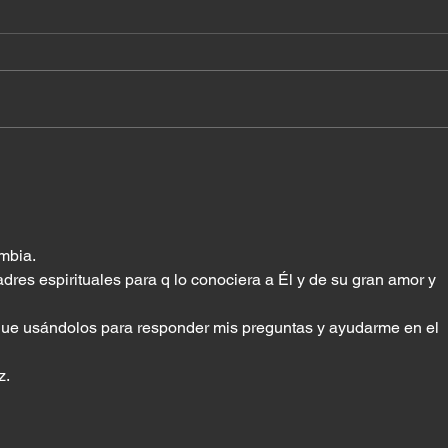
¿A q
Cuando el milagro ya
estaba en tu casa
bia. 
res espirituales para q lo conociera a Él y de su gran amor y 
e usándolos para responder mis preguntas y ayudarme en el 
z.