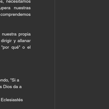
s, necesitamos 
upera nuestras 
comprendemos 
nuestra propia 
rigir y allanar 
"por qué" o el 
ndo, "Si a 
es Dios da a 
 Eclesiastés 