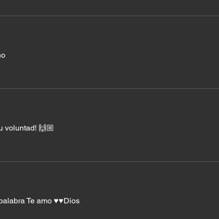
no 
u voluntad! 🙌🏼
alabra Te amo ♥️♥️Dios