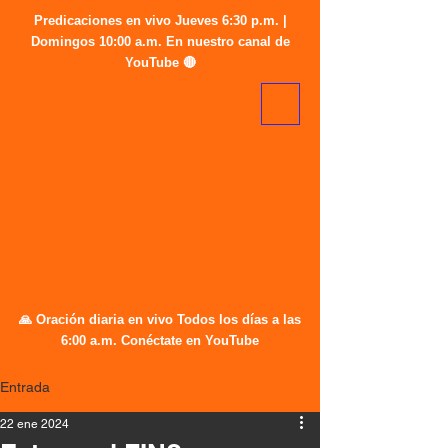
Predicaciones en vivo Jueves 6:30 p.m. |
Domingos 10:00 a.m. En nuestro canal de
YouTube 🔴
🙏 Oración diaria en vivo Todos los días a las
6:00 a.m. Conéctate en YouTube
Entrada
22 ene 2024