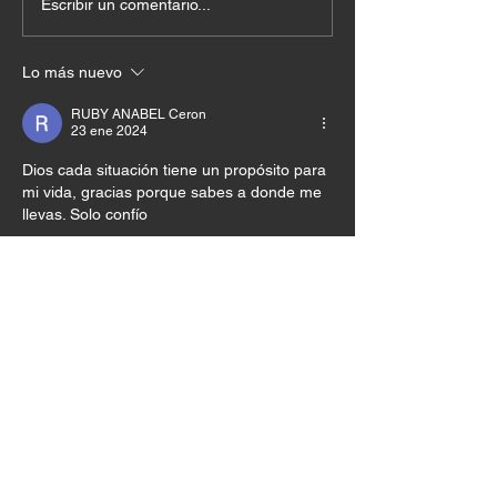
Escribir un comentario...
Lo más nuevo
RUBY ANABEL Ceron
23 ene 2024
Dios cada situación tiene un propósito para 
mi vida, gracias porque sabes a donde me 
llevas. Solo confío 
Me gusta
Reaccionar
David Castro
22 ene 2024
Que mensaje tan especial, aun hay mucho 
mas 
Me gusta
Reaccionar
Andrés Felipe Sánchez