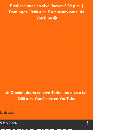
Predicaciones en vivo Jueves 6:30 p.m. |
Domingos 10:00 a.m. En nuestro canal de
YouTube 🔴
🙏 Oración diaria en vivo Todos los días a las
6:00 a.m. Conéctate en YouTube
Entrada
5 feb 2024