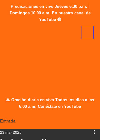
Predicaciones en vivo Jueves 6:30 p.m. |
Domingos 10:00 a.m. En nuestro canal de
YouTube 🔴
🙏 Oración diaria en vivo Todos los días a las
6:00 a.m. Conéctate en YouTube
Entrada
23 mar 2025