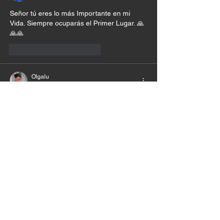
Señor tú eres lo más Importante en mi 
Vida. Siempre ocuparás el Primer Lugar. 🙏
🙏🙏
Me gusta
Reaccionar
Olgalu
23 mar 2025
Padre que cada día y en toda situación, tu 
seas mi prioridad
Me gusta
Reaccionar
Jimmy Hernández
23 mar 2025
Amén. Jesús que pueda vivir en ti y para ti. 
🙌❤️
Me gusta
Reaccionar