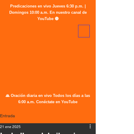
Predicaciones en vivo Jueves 6:30 p.m. |
Domingos 10:00 a.m. En nuestro canal de
YouTube 🔴
🙏 Oración diaria en vivo Todos los días a las
6:00 a.m. Conéctate en YouTube
Entrada
21 ene 2025