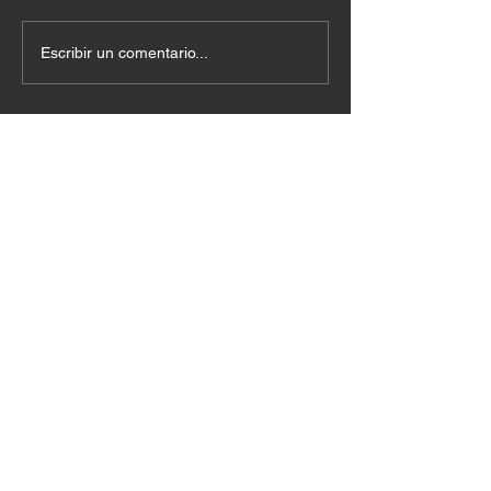
Escribir un comentario...
Lo más nuevo
David Castro
14 feb 2024
Tu amor jesus nos guia
Me gusta
Reaccionar
Maria Gloria Mosquera Caicedo
14 feb 2024
Amén 
Me gusta
Reaccionar
Lina Maria Carvajal Mosquera
14 feb 2024