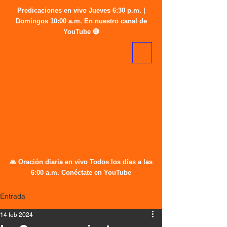
Predicaciones en vivo Jueves 6:30 p.m. |
Domingos 10:00 a.m. En nuestro canal de
YouTube 🔴
🙏 Oración diaria en vivo Todos los días a las
6:00 a.m. Conéctate en YouTube
Entrada
14 feb 2024