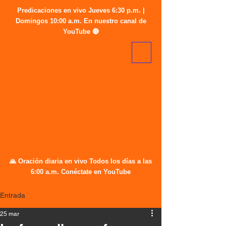
Predicaciones en vivo Jueves 6:30 p.m. |
Domingos 10:00 a.m. En nuestro canal de
YouTube 🔴
🙏 Oración diaria en vivo Todos los días a las
6:00 a.m. Conéctate en YouTube
Entrada
25 mar