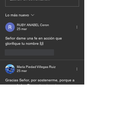
Lo más nuevo
RUBY ANABEL Ceron
25 mar
Señor dame una fe en acción que 
glorifique tu nombre 🙌
Me gusta
Reaccionar
María Piedad Villegas Ruiz
25 mar
Gracias Señor, por sostenerme, porque a 
pesar de las Circunstancias, sigo 
esperando y Confiando en qué tú harás 
aunque no lo vea.Ayudarme a sostenerme 
y a no desmayar Nunca. AMÉN 🙏🙏
Me gusta
Reaccionar