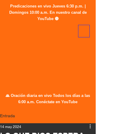
Predicaciones en vivo Jueves 6:30 p.m. |
Domingos 10:00 a.m. En nuestro canal de
YouTube 🔴
🙏 Oración diaria en vivo Todos los días a las
6:00 a.m. Conéctate en YouTube
Entrada
14 may 2024