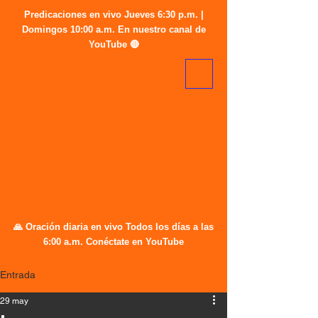
Predicaciones en vivo Jueves 6:30 p.m. |
Domingos 10:00 a.m. En nuestro canal de
YouTube 🔴
🙏 Oración diaria en vivo Todos los días a las
6:00 a.m. Conéctate en YouTube
Entrada
29 may