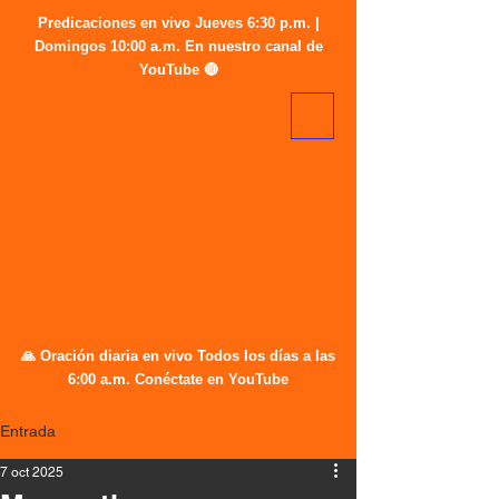
Predicaciones en vivo Jueves 6:30 p.m. |
Domingos 10:00 a.m. En nuestro canal de
YouTube 🔴
🙏 Oración diaria en vivo Todos los días a las
6:00 a.m. Conéctate en YouTube
Entrada
7 oct 2025