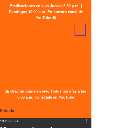
Predicaciones en vivo Jueves 6:30 p.m. |
Domingos 10:00 a.m. En nuestro canal de
YouTube 🔴
🙏 Oración diaria en vivo Todos los días a las
6:00 a.m. Conéctate en YouTube
Entrada
19 feb 2024