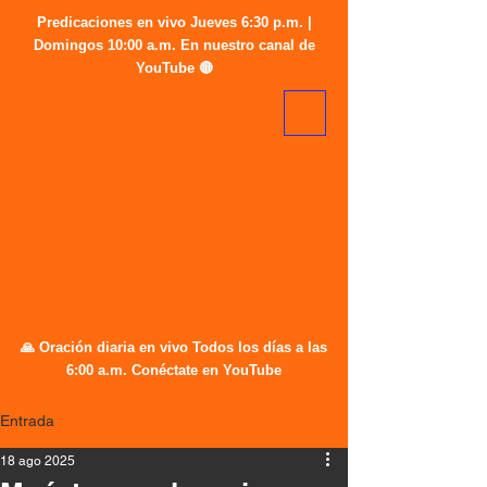
Predicaciones en vivo Jueves 6:30 p.m. |
Domingos 10:00 a.m. En nuestro canal de
YouTube 🔴
🙏 Oración diaria en vivo Todos los días a las
6:00 a.m. Conéctate en YouTube
Entrada
18 ago 2025