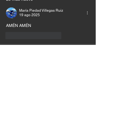
María Piedad Villegas Ruiz
19 ago 2025
AMÉN AMÉN
Me gusta
Reaccionar
Sonia Castro Cardozo
18 ago 2025
AMÉN 
Me gusta
Reaccionar
Maria Gloria Mosquera Caicedo
18 ago 2025
Amén y Amén 
Me gusta
Reaccionar