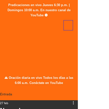
Predicaciones en vivo Jueves 6:30 p.m. |
Domingos 10:00 a.m. En nuestro canal de
YouTube 🔴
🙏 Oración diaria en vivo Todos los días a las
6:00 a.m. Conéctate en YouTube
Entrada
27 feb