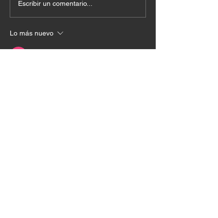
Escribir un comentario...
Lo más nuevo
Juan Carlos Vallejo
18 sept 2024
Amén 🙏 
Me gusta
Reaccionar
Maria Gloria Mosquera Caicedo
17 sept 2024
Amén y Amén 
Me gusta
Reaccionar
Lina Maria Carvajal Mosquera
17 sept 2024
Amén 🙏🏻Hoy solo quiero enfocarme en Ti 