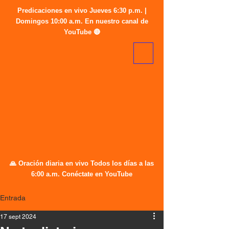
Predicaciones en vivo Jueves 6:30 p.m. |
Domingos 10:00 a.m. En nuestro canal de
YouTube 🔴
🙏 Oración diaria en vivo Todos los días a las
6:00 a.m. Conéctate en YouTube
Entrada
17 sept 2024