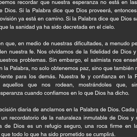
mos recordar que nuestra esperanza no está en las c
de Dios. Si la Palabra dice que Dios proveerá, entonce
ovisión ya está en camino. Si la Palabra dice que Dios s
ue la sanidad ya ha sido decretada en el cielo.
en que, en medio de nuestras dificultades, a menudo pe
len nuestra fe. Nos olvidamos de la fidelidad de Dios 
uestros problemas. Sin embargo, el salmista nos enseñ
n la Palabra, no solo obtenemos paz, sino que también 
viente para los demás. Nuestra fe y confianza en la P
 aquellos que nos rodean, mostrándoles que, sin
esperanza cuando confiamos en lo que Dios ha dicho.
isión diaria de anclarnos en la Palabra de Dios. Cada 
s un recordatorio de la naturaleza inmutable de Dios y
ra de Dios es un refugio seguro, una roca firme en 
que todo lo que ha sido prometido se cumplirá.