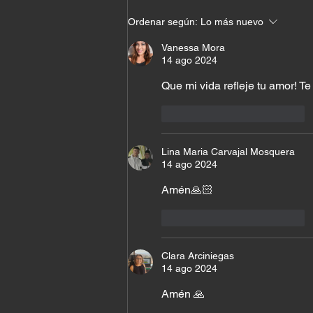
Cuando Dios cambia tu
Ordenar según:
Lo más nuevo
nombre antes de cambiar tu
vida
Vanessa Mora
14 ago 2024
Que mi vida refleje tu amor! T
Me gusta
Reaccionar
Lina Maria Carvajal Mosquera
14 ago 2024
Amén🙏🏻
Me gusta
Reaccionar
Clara Arciniegas
14 ago 2024
Amén 🙏 