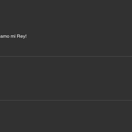
El costo de querer quedar
Cuan
bien con todos
esta
e amo mi Rey! 