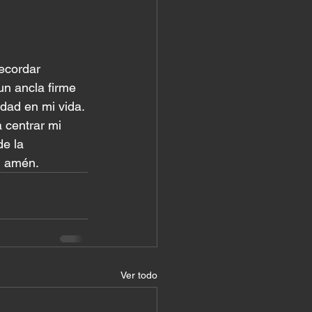
ecordar 
n ancla firme 
idad en mi vida. 
centrar mi 
e la 
, amén.
Ver todo