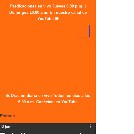
Predicaciones en vivo Jueves 6:30 p.m. |
Domingos 10:00 a.m. En nuestro canal de
YouTube 🔴
🙏 Oración diaria en vivo Todos los días a las
6:00 a.m. Conéctate en YouTube
Entrada
13 jun